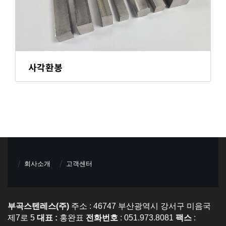
사각환봉
회사소개
고객센터
부곡스텐레스(주)
주소 : 46747 부산광역시 강서구 미음국
제7로 5
대표 :
홍완표
전화번호
: 051.973.8081
팩스
: