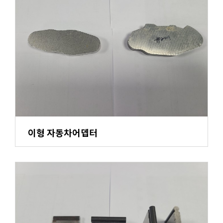
이형 자동차어뎁터