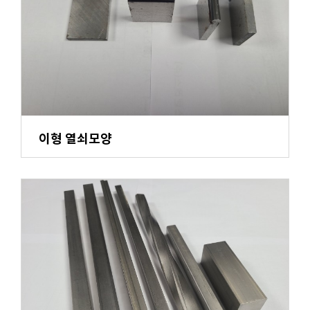
이형 열쇠모양