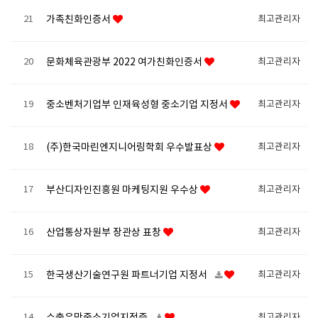
21
가족친화인증서
최고관리자
20
문화체육관광부 2022 여가친화인증서
최고관리자
19
중소벤처기업부 인재육성형 중소기업 지정서
최고관리자
18
(주)한국마린엔지니어링학회 우수발표상
최고관리자
17
부산디자인진흥원 마케팅지원 우수상
최고관리자
16
산업통상자원부 장관상 표창
최고관리자
15
한국생산기술연구원 파트너기업 지정서
최고관리자
14
최고관리자