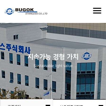
Togg
navig
지속가능 경형 가치
Sustainable light value