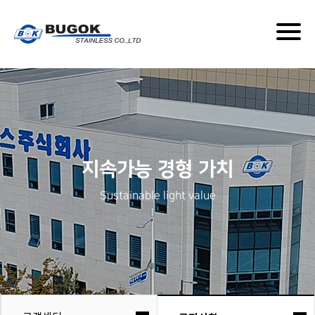
Togg
navig
지속가능 경형 가치
Sustainable light value