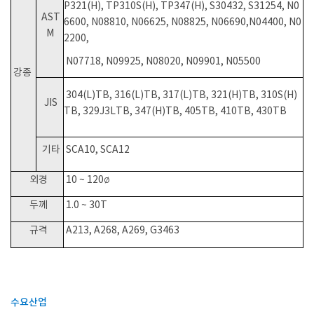
P321(H), TP310S(H), TP347(H), S30432, S31254, N0
AST
6600, N08810, N06625, N08825, N06690,N04400, N0
M
2200,
N07718, N09925, N08020, N09901, N05500
강종
304(L)TB, 316(L)TB, 317(L)TB, 321(H)TB, 310S(H)
JIS
TB, 329J3LTB, 347(H)TB, 405TB, 410TB, 430TB
기타
SCA10, SCA12
외경
10 ~ 120ø
두께
1.0 ~ 30T
규격
A213, A268, A269, G3463
수요산업