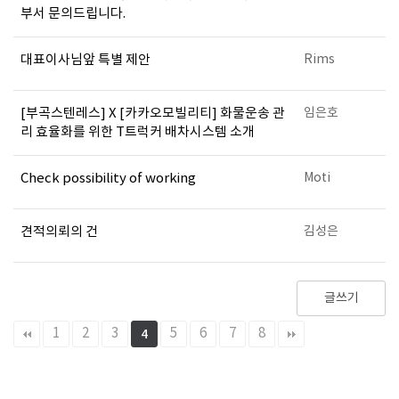
부서 문의드립니다.
대표이사님앞 특별 제안
Rims
[부곡스텐레스] X [카카오모빌리티] 화물운송 관
임은호
리 효율화를 위한 T트럭커 배차시스템 소개
Check possibility of working
Moti
견적의뢰의 건
김성은
글쓰기
1
2
3
5
6
7
8
4