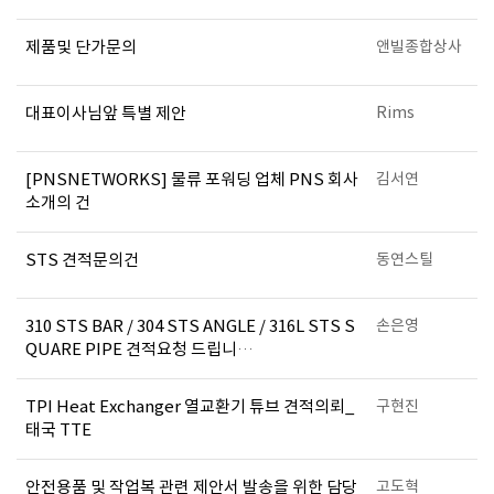
제품및 단가문의
앤빌종합상사
대표이사님앞 특별 제안
Rims
[PNSNETWORKS] 물류 포워딩 업체 PNS 회사
김서연
소개의 건
STS 견적문의건
동연스틸
310 STS BAR / 304 STS ANGLE / 316L STS S
손은영
QUARE PIPE 견적요청 드립니…
TPI Heat Exchanger 열교환기 튜브 견적의뢰_
구현진
태국 TTE
안전용품 및 작업복 관련 제안서 발송을 위한 담당
고도혁