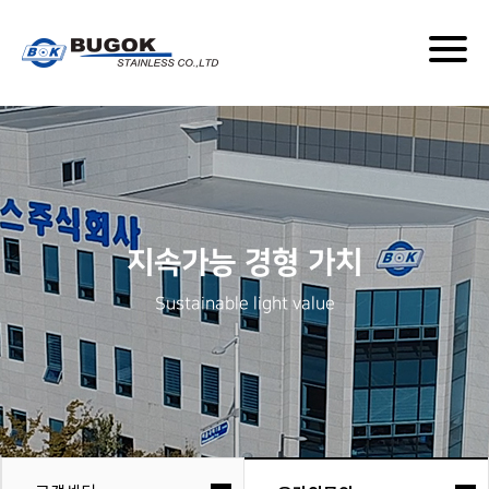
Togg
navig
지속가능 경형 가치
Sustainable light value